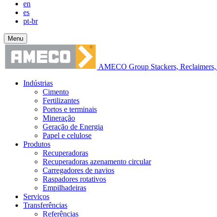
en
es
pt-br
Menu
AMECO Group Stackers, Reclaimers, 
Indústrias
Cimento
Fertilizantes
Portos e terminais
Mineração
Geração de Energia
Papel e celulose
Produtos
Recuperadoras
Recuperadoras azenamento circular
Carregadores de navios
Raspadores rotativos
Empilhadeiras
Serviços
Transferências
Referências