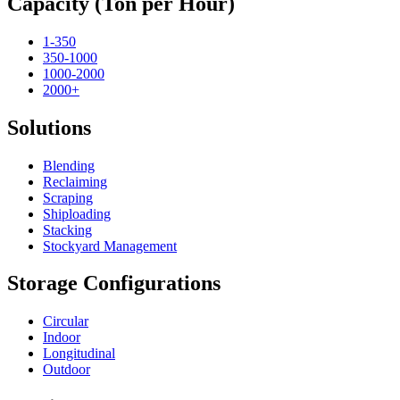
Capacity (Ton per Hour)
1-350
350-1000
1000-2000
2000+
Solutions
Blending
Reclaiming
Scraping
Shiploading
Stacking
Stockyard Management
Storage Configurations
Circular
Indoor
Longitudinal
Outdoor