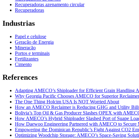
Recuperadoras azenamento circular
Recuperadoras
Industrias
Papel e celulose
Geração de Energia
Mineração
Portos e terminais
Fertilizantes
Cimento
References
Adapting AMECO’s Shiploader for Efficient Grain Handling A
Why Georgia Pacific Chooses AMECO for Superior Reclaime
The One Thing Holcim USA Is NOT Worried About
How an AMECO Reclaimer is Reducing GHG and Utility Bills 
Bolivia’s Top Oil & Gas Producer Slashes OPEX with AMECO’
How AMECO’s Hybrid Shiploader Slashed Port of Suape Loa
How Daewoo Engineering Partnered with AMECO to Secure M
Empowering the Dominican Republic’s Fight Against CO2 Emi
Optimizing Woodchip Storage: AMECO’s Space-Saving Soluti