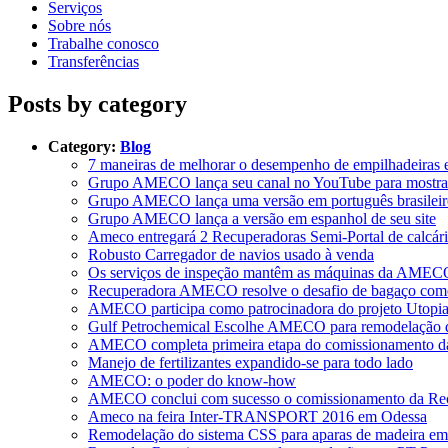
Serviços
Sobre nós
Trabalhe conosco
Transferências
Posts by category
Category:
Blog
7 maneiras de melhorar o desempenho de empilhadeiras e 
Grupo AMECO lança seu canal no YouTube para mostrar s
Grupo AMECO lança uma versão em português brasileiro
Grupo AMECO lança a versão em espanhol de seu site
Ameco entregará 2 Recuperadoras Semi-Portal de calcári
Robusto Carregador de navios usado à venda
Os serviços de inspeção mantêm as máquinas da AMEC
Recuperadora AMECO resolve o desafio de bagaço como 
AMECO participa como patrocinadora do projeto Utop
Gulf Petrochemical Escolhe AMECO para remodelação d
AMECO completa primeira etapa do comissionamento da Re
Manejo de fertilizantes expandido-se para todo lado
AMECO: o poder do know-how
AMECO conclui com sucesso o comissionamento da Recu
Ameco na feira Inter-TRANSPORT 2016 em Odessa
Remodelação do sistema CSS para aparas de madeira em 