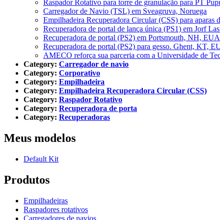
Raspador Rotativo para torre de granulação para PT Pup
Carregador de Navio (TSL) em Sveagruva, Noruega
Empilhadeira Recuperadora Circular (CSS) para aparas 
Recuperadora de portal de lança única (PS1) em Jorf Las
Recuperadora de portal (PS2) em Portsmouth, NH, EUA
Recuperadora de portal (PS2) para gesso. Ghent, KT, 
AMECO reforça sua parceria com a Universidade de Te
Category:
Carregador de navio
Category:
Corporativo
Category:
Empilhadeira
Category:
Empilhadeira Recuperadora Circular (CSS)
Category:
Raspador Rotativo
Category:
Recuperadora de porta
Category:
Recuperadoras
Meus modelos
Default Kit
Produtos
Empilhadeiras
Raspadores rotativos
Carregadores de navios