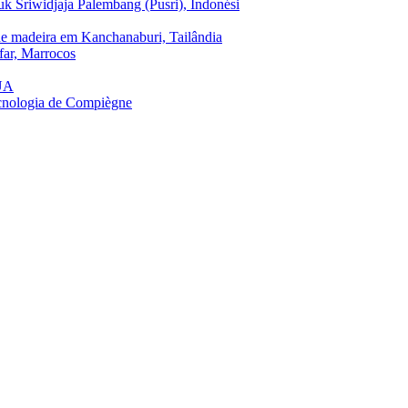
uk Sriwidjaja Palembang (Pusri), Indonési
de madeira em Kanchanaburi, Tailândia
far, Marrocos
EUA
cnologia de Compiègne