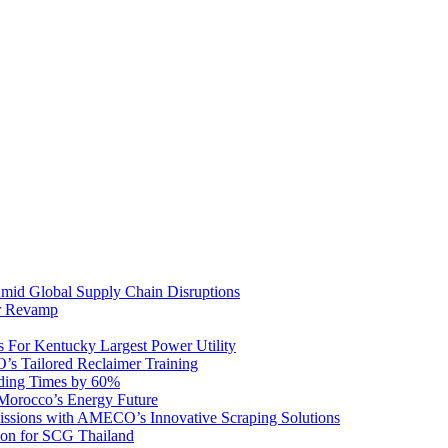
mid Global Supply Chain Disruptions
r Revamp
For Kentucky Largest Power Utility
s Tailored Reclaimer Training
ding Times by 60%
orocco’s Energy Future
ssions with AMECO’s Innovative Scraping Solutions
on for SCG Thailand